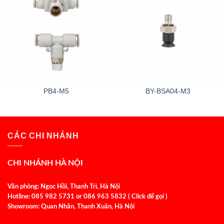
PB4-M5
BY-BSA04-M3
CÁC CHI NHÁNH
CHI NHÁNH HÀ NỘI
Văn phòng: Ngọc Hồi, Thanh Trì, Hà Nội
Hotline: 085 982 5731 or 086 963 5832 ( Click để gọi )
Showroom: Quan Nhân, Thanh Xuân, Hà Nội