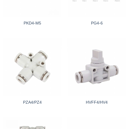
PKD4-M5
PG4-6
PZA4/PZ4
HVFF4/HV4