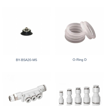
O-Ring D
BY-BSA20-M5