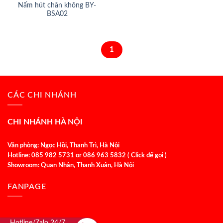
Nấm hút chân không BY-
BSA02
1
CÁC CHI NHÁNH
CHI NHÁNH HÀ NỘI
Văn phòng: Ngọc Hồi, Thanh Trì, Hà Nội
Hotline: 085 982 5731 or 086 963 5832 ( Click để gọi )
Showroom: Quan Nhân, Thanh Xuân, Hà Nội
FANPAGE