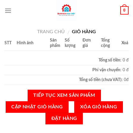
0
TRANG CHỦ
GIỎ HÀNG
/
Sản
Số
Đơn
Tổng
STT
Hình ảnh
Xoá
phẩm
lượng
giá
cộng
Tổng số tiền:
0 đ
Phí vận chuyển:
0 đ
Tổng số tiền (chưa VAT):
0đ
TIẾP TỤC XEM SẢN PHẨM
XÓA GIỎ HÀNG
ĐẶT HÀNG