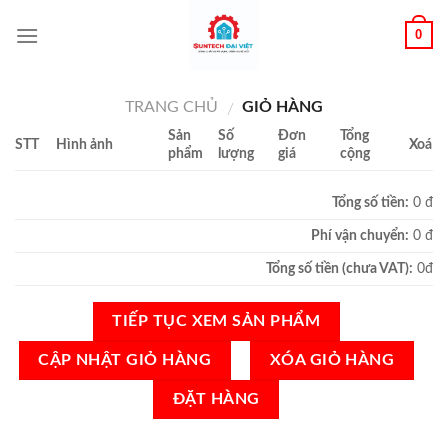
0
TRANG CHỦ
GIỎ HÀNG
/
Sản
Số
Đơn
Tổng
STT
Hình ảnh
Xoá
phẩm
lượng
giá
cộng
Tổng số tiền:
0 đ
Phí vận chuyển:
0 đ
Tổng số tiền (chưa VAT):
0đ
TIẾP TỤC XEM SẢN PHẨM
XÓA GIỎ HÀNG
ĐẶT HÀNG