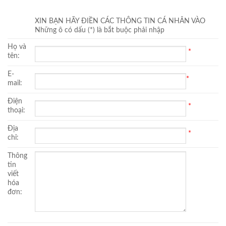
XIN BẠN HÃY ĐIỀN CÁC THÔNG TIN CÁ NHÂN VÀO
Những ô có dấu (*) là bắt buộc phải nhập
Họ và
*
tên:
E-
*
mail:
Điện
*
thoại:
Địa
*
chỉ:
Thông
tin
viết
hóa
đơn: