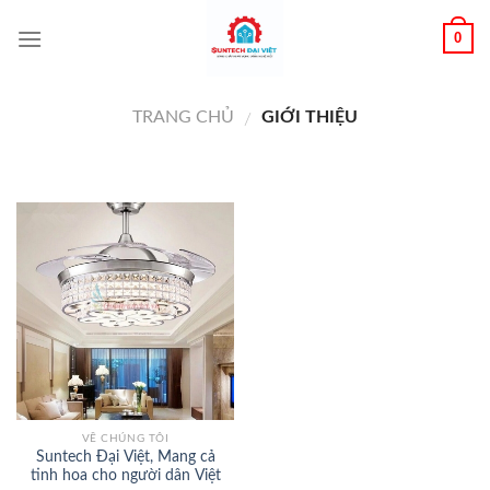
0
TRANG CHỦ
GIỚI THIỆU
/
VỀ CHÚNG TÔI
Suntech Đại Việt, Mang cả
tinh hoa cho người dân Việt