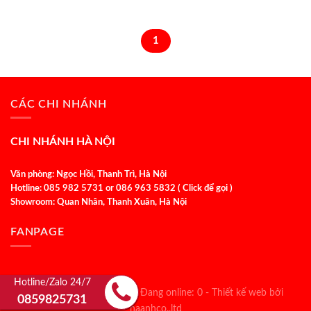
1
CÁC CHI NHÁNH
CHI NHÁNH HÀ NỘI
Văn phòng: Ngọc Hồi, Thanh Trì, Hà Nội
Hotline: 085 982 5731 or 086 963 5832 ( Click để gọi )
Showroom: Quan Nhân, Thanh Xuân, Hà Nội
FANPAGE
Hotline/Zalo 24/7
Lượt truy cập: 1658096 - Đang online: 0 -
Thiết kế web bởi
0859825731
haanhco.,ltd